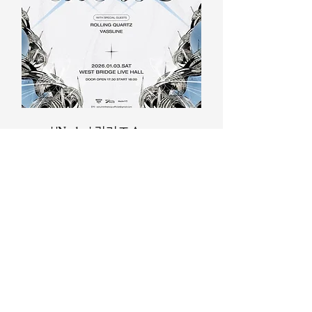
' 'Nodes' 릴리즈쇼
1월3일(토)
찾아오는길